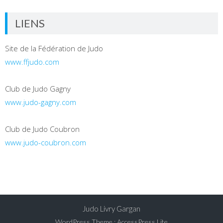
LIENS
Site de la Fédération de Judo
www.ffjudo.com
Club de Judo Gagny
www.judo-gagny.com
Club de Judo Coubron
www.judo-coubron.com
Judo Livry Gargan
WordPress Theme
:
AccessPress Lite