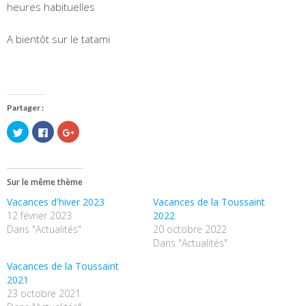
heures habituelles
A bientôt sur le tatami
Partager :
Cliquez
Cliquez
Cliquez
pour
pour
pour
partager
partager
partager
sur
sur
sur
Twitter(ouvre
Facebook(ouvre
Google+
dans
dans
(ouvre
une
une
dans
Sur le même thème
nouvelle
nouvelle
une
fenêtre)
fenêtre)
nouvelle
Vacances d'hiver 2023
Vacances de la Toussaint
fenêtre)
12 février 2023
2022
Dans "Actualités"
20 octobre 2022
Dans "Actualités"
Vacances de la Toussaint
2021
23 octobre 2021