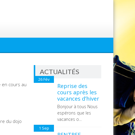
ACTUALITÉS
26
Fév
 en cours au
Reprise des
cours après les
vacances d’hiver
Bonjour à tous Nous
espérons que les
vacances o...
ure du dojo
1
Sep
RENTREE